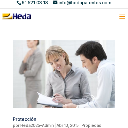
91 521 03 18
info@hedapatentes.com
Protección
por
Heda2025-Admin
|
Abr 10, 2015
|
Propiedad