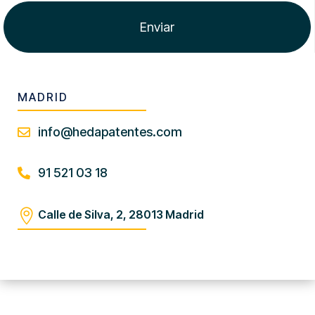
MADRID
info@hedapatentes.com

91 521 03 18


Calle de Silva, 2, 28013 Madrid