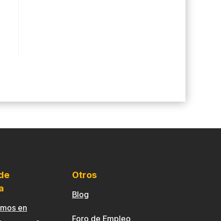
 de
Otros
a
Blog
emos en
Foro de Empleo