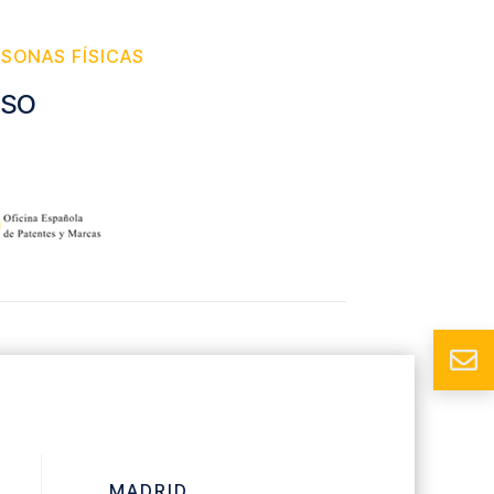
RSONAS FÍSICAS
ISO

MADRID