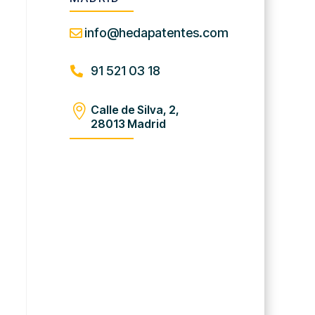
info@hedapatentes.com

91 521 03 18


Calle de Silva, 2,
28013 Madrid