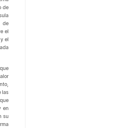
o de
sula
l de
e el
y el
tada
 que
alor
nto,
 las
 que
y en
n su
orma