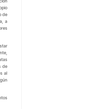
ción
opio
o de
a, a
ores
star
nte,
atas
s de
s al
ngún
ntos