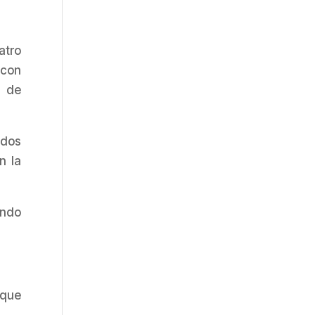
atro
 con
a de
dos
n la
ando
 que