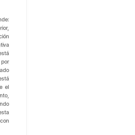
nde:
ior,
ción
tiva
está
 por
rado
está
e el
nto,
ando
esta
 con