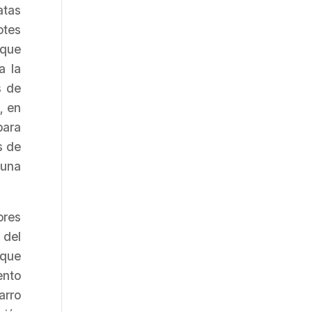
atas
otes
 que
a la
s de
, en
para
s de
 una
ores
 del
 que
ento
arro