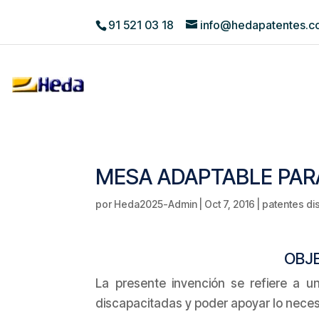
91 521 03 18
info@hedapatentes.
MESA ADAPTABLE PA
por
Heda2025-Admin
|
Oct 7, 2016
|
patentes di
OBJE
La presente invención se refiere a
discapacitadas y poder apoyar lo neces