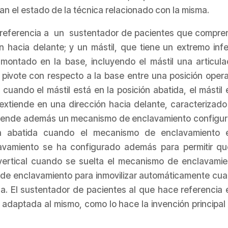
n el estado de la técnica relacionado con la misma.
eferencia a un sustentador de pacientes que compre
hacia delante; y un mástil, que tiene un extremo infer
 montado en la base, incluyendo el mástil una articula
l pivote con respecto a la base entre una posición opera
 cuando el mástil está en la posición abatida, el mástil 
extiende en una dirección hacia delante, caracterizado
prende además un mecanismo de enclavamiento configu
ión abatida cuando el mecanismo de enclavamiento 
avamiento se ha configurado además para permitir qu
 vertical cuando se suelta el mecanismo de enclavamie
de enclavamiento para inmovilizar automáticamente cu
ida. El sustentador de pacientes al que hace referencia 
daptada al mismo, como lo hace la invención principal