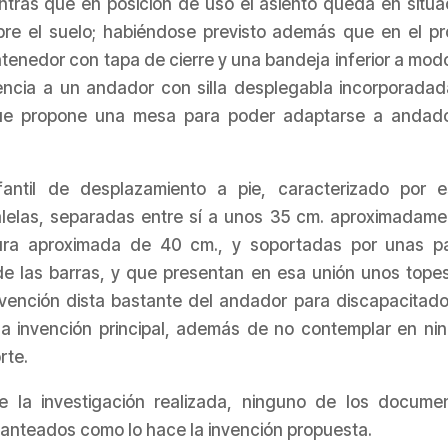
ntras que en posición de uso el asiento queda en situa
bre el suelo; habiéndose previsto además que en el pr
tenedor con tapa de cierre y una bandeja inferior a mod
erencia a un andador con silla desplegabla incorporadad
l que propone una mesa para poder adaptarse a andad
ntil de desplazamiento a pie, caracterizado por e
ralelas, separadas entre sí a unos 35 cm. aproximadame
tura aproximada de 40 cm., y soportadas por unas p
de las barras, y que presentan en esa unión unos tope
nvención dista bastante del andador para discapacitado
la invención principal, además de no contemplar en ni
rte.
 la investigación realizada, ninguno de los docume
lanteados como lo hace la invención propuesta.