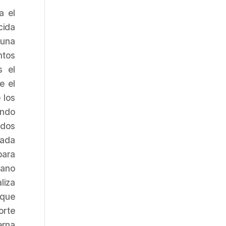
a el
cida
 una
ntos
s el
e el
 los
endo
ndos
tada
para
lano
liza
 que
orte
erna