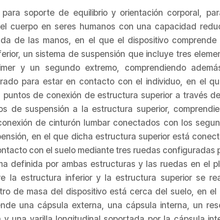
ara soporte de equilibrio y orientación corporal, par
ón del cuerpo en seres humanos con una capacidad redu
yuda de las manos, en el que el dispositivo comprende
nferior, un sistema de suspensión que incluye tres eleme
imer y un segundo extremo, comprendiendo ademá
urado para estar en contacto con el individuo, en el qu
s puntos de conexión de estructura superior a través de
s de suspensión a la estructura superior, comprendi
 conexión de cinturón lumbar conectados con los segu
nsión, en el que dicha estructura superior está conec
contacto con el suelo mediante tres ruedas configuradas 
ma definida por ambas estructuras y las ruedas en el p
e la estructura inferior y la estructura superior se rea
ntro de masa del dispositivo está cerca del suelo, en el
de una cápsula externa, una cápsula interna, un res
 y una varilla longitudinal soportada por la cápsula int